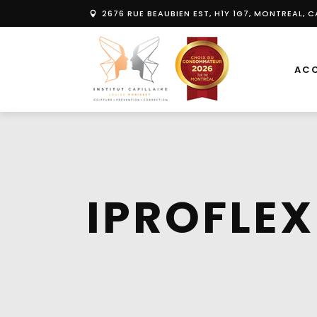
2676 RUE BEAUBIEN EST, H1Y 1G7, MONTREAL,
ACC
IPROFLEX