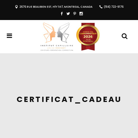
2676 RUE BEAUBIEN EST, H1Y 1G7, MONTREAL, CANADA
(514) 722-9176
CERTIFICAT_CADEAU