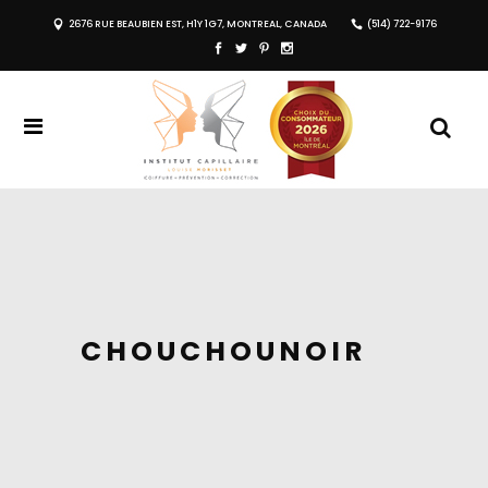
2676 RUE BEAUBIEN EST, H1Y 1G7, MONTREAL, CANADA
(514) 722-9176
CHOUCHOUNOIR