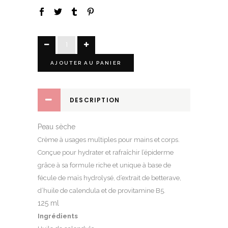
Crème
action
AJOUTER AU PANIER
hydratante
quantity
DESCRIPTION
Peau sèche
Crème à usages multiples pour mains et corps.
Conçue pour hydrater et rafraîchir l’épiderme
grâce à sa formule riche et unique à base de
fécule de maïs hydrolysé, d’extrait de betterave,
d’huile de calendula et de provitamine B5.
125 ml
Ingrédients