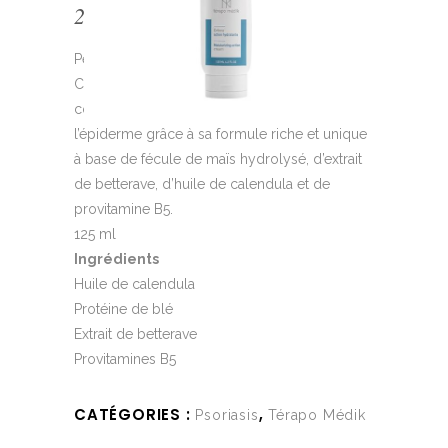
21.95
$
Peau sèche
Crème à usages multiples pour mains et
corps. Conçue pour hydrater et rafraîchir
l’épiderme grâce à sa formule riche et unique
à base de fécule de maïs hydrolysé, d’extrait
de betterave, d’huile de calendula et de
provitamine B5.
125 ml
Ingrédients
Huile de calendula
Protéine de blé
Extrait de betterave
Provitamines B5
CATÉGORIES :
,
Psoriasis
Térapo Médik