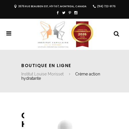
2676 RUE BEAUBIEN EST, H1Y 1G7, MONTREAL, CANADA
(514) 722-9176
BOUTIQUE EN LIGNE
Institut Louise Morisset
Crème action
hydratante
CRÈME ACTION
HYDRATANTE